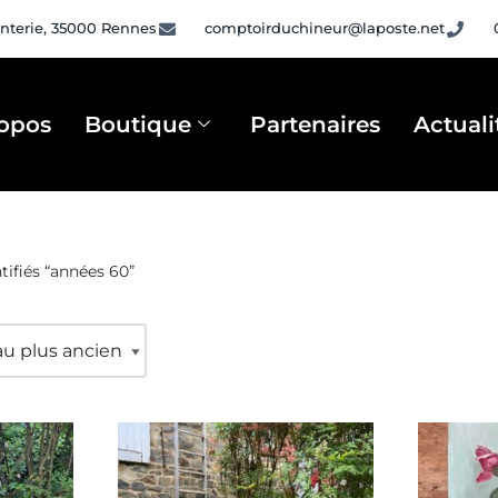
nterie, 35000 Rennes
comptoirduchineur@laposte.net
opos
Boutique
Partenaires
Actuali
tifiés “années 60”