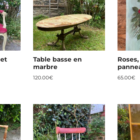
let
Table basse en
Roses,
marbre
pannea
120.00
€
65.00
€