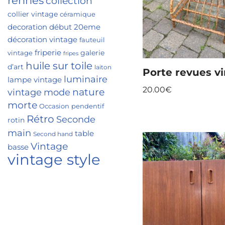
rennes
collection
collier vintage
céramique
decoration
début 20eme
décoration vintage
fauteuil
friperie
galerie
vintage
fripes
huile sur toile
d’art
laiton
Porte revues v
luminaire
lampe vintage
20.00
€
nature
vintage
mode
morte
Occasion
pendentif
Rétro
Seconde
rotin
main
table
Second hand
Vintage
basse
vintage style