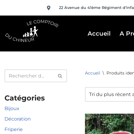
22 Avenue du 41ème Régiment d'Infa
Aller
au
contenu
Accueil
A Pr
Accueil
\
Produits iden
Catégories
Bijoux
Décoration
Friperie