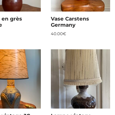
 en grès
Vase Carstens
e
Germany
40.00
€