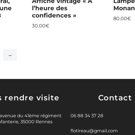
ral,
Affiche vintage « À
Lampe 
 une
l’heure des
Monan
8
confidences »
80.00
€
30.00
€
→
 rendre visite
Contact
 avenue du 41ème régiment
06 88 34 37 28
nfanterie, 35000 Rennes
flotireau@gmail.com