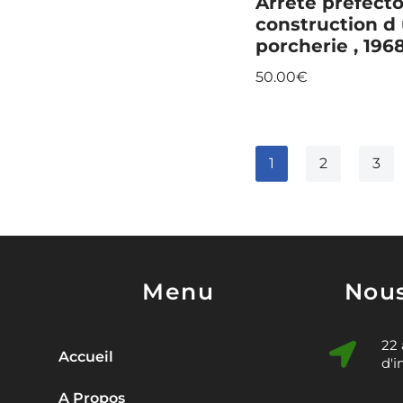
Arrêté préfecto
construction d
porcherie , 196
50.00
€
1
2
3
Menu
Nous
22
Accueil
d'i
A Propos