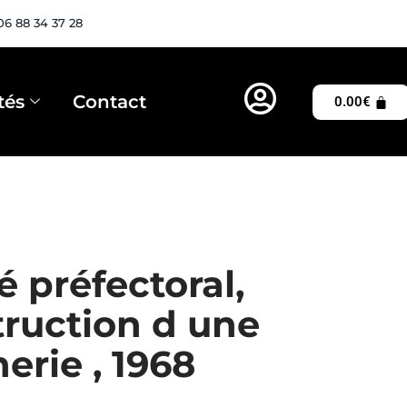
06 88 34 37 28
tés
Contact
0.00
€
é préfectoral,
ruction d une
erie , 1968