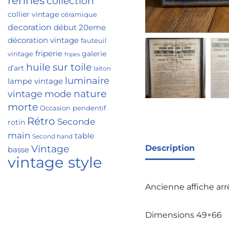
rennes
collection
collier vintage
céramique
decoration
début 20eme
décoration vintage
fauteuil
friperie
galerie
vintage
fripes
huile sur toile
d’art
laiton
luminaire
lampe vintage
nature
vintage
mode
morte
Occasion
pendentif
Rétro
Seconde
rotin
main
table
Second hand
Vintage
Description
basse
vintage style
Ancienne affiche arr
Dimensions 49×66