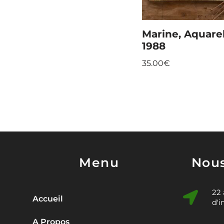
Marine, Aquarel
1988
35.00
€
Menu
Nous
22
Accueil
d'i
A Propos