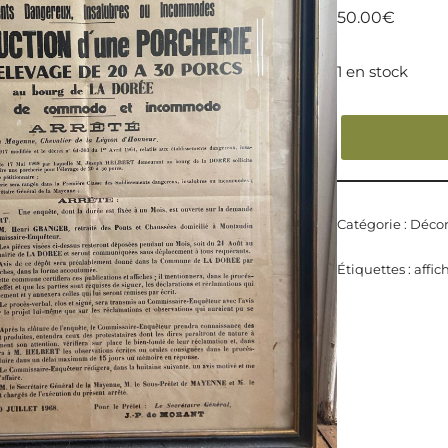
50.00
€
1 en stock
Catégorie :
Décor
Étiquettes :
affic