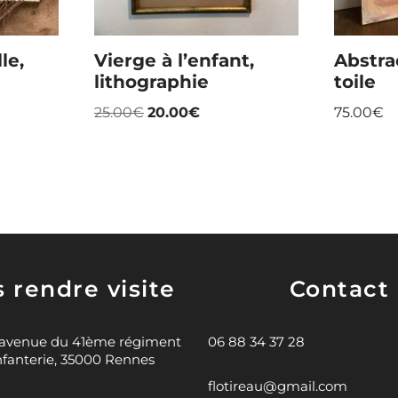
le,
Vierge à l’enfant,
Abstra
lithographie
toile
25.00
€
20.00
€
75.00
€
 rendre visite
Contact
 avenue du 41ème régiment
06 88 34 37 28
nfanterie, 35000 Rennes
flotireau@gmail.com