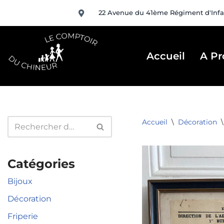
22 Avenue du 41ème Régiment d'Infa
Aller
au
contenu
Accueil
A Pr
Accueil
\
Décoration
\
Catégories
Bijoux
Décoration
Friperie