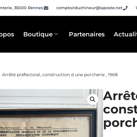
nterie, 35000 Rennes
comptoirduchineur@laposte.net
opos
Boutique
Partenaires
Actuali
Arrêté préfectoral, construction d une porcherie , 1968
Arrêt
const
porch