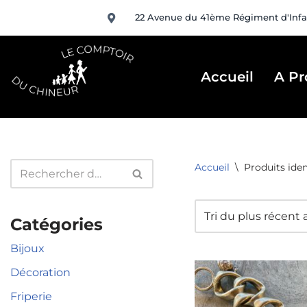
22 Avenue du 41ème Régiment d'Infa
Aller
au
contenu
Accueil
A Pr
Accueil
\
Produits iden
Catégories
Bijoux
Décoration
Friperie