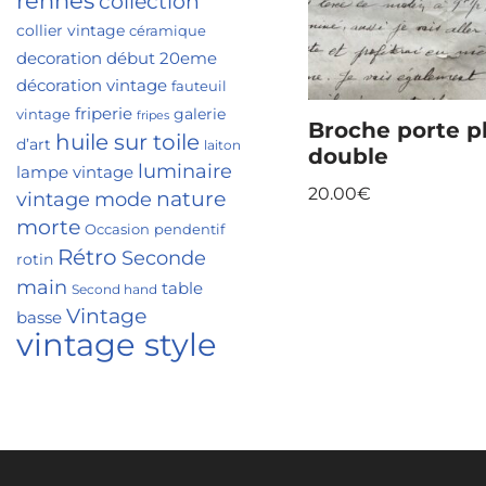
rennes
collection
collier vintage
céramique
decoration
début 20eme
décoration vintage
fauteuil
friperie
galerie
vintage
fripes
Broche porte p
huile sur toile
d’art
laiton
double
luminaire
lampe vintage
20.00
€
nature
vintage
mode
morte
Occasion
pendentif
Rétro
Seconde
rotin
main
table
Second hand
Vintage
basse
vintage style