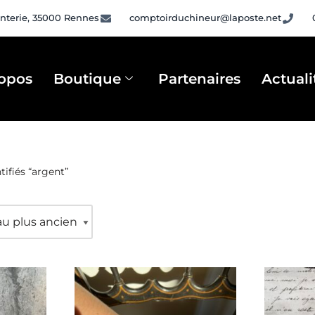
nterie, 35000 Rennes
comptoirduchineur@laposte.net
opos
Boutique
Partenaires
Actuali
tifiés “argent”