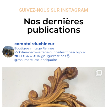
SUIVEZ-NOUS SUR INSTAGRAM
Nos dernières
publications
comptoirduchineur
Boutique vintage Rennes
Mobilier•déco•verrerie•curiosités•fripes• bijoux•
☎️0688343728
👒 @augusta.fripes
💍
@ma_mere_est_antiquaire_