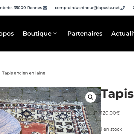
nterie, 35000 Rennes
comptoirduchineur@laposte.net
opos
Boutique
Partenaires
Actuali
Tapis ancien en laine
Tapis
120.00
€
1 en stock