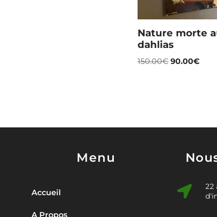
Nature morte 
dahlias
150.00
€
90.00
€
Menu
Nous
22
Accueil
d'i
A Propos