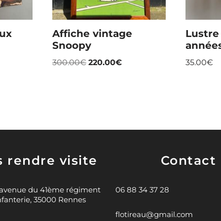
aux
Affiche vintage
Lustre
Snoopy
année
300.00
€
220.00
€
35.00
€
 rendre visite
Contact
 avenue du 41ème régiment
06 88 34 37 28
nfanterie, 35000 Rennes
flotireau@gmail.com