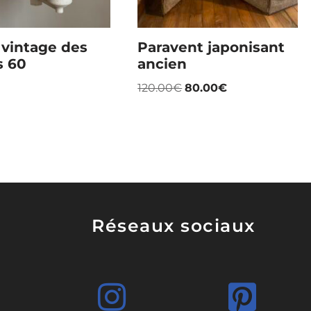
 vintage des
Paravent japonisant
s 60
ancien
120.00
€
80.00
€
Réseaux sociaux