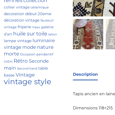
rennes
collection
collier vintage
céramique
decoration
début 20eme
décoration vintage
fauteuil
friperie
galerie
vintage
fripes
huile sur toile
d’art
laiton
luminaire
lampe vintage
nature
vintage
mode
morte
Occasion
pendentif
Rétro
Seconde
rotin
main
table
Second hand
Vintage
Description
basse
vintage style
Tapis ancien en laine
Dimensions 118×215