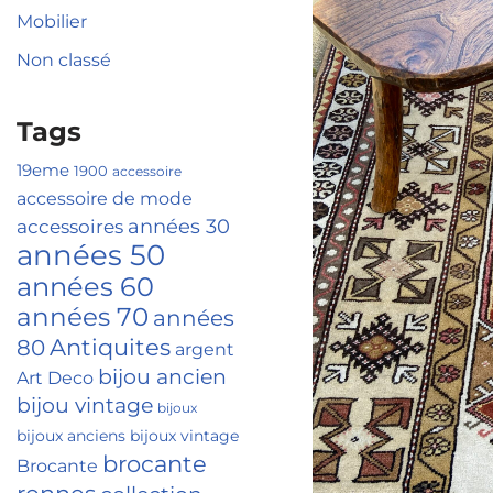
Mobilier
Non classé
Tags
19eme
1900
accessoire
accessoire de mode
accessoires
années 30
années 50
années 60
années 70
années
Antiquites
80
argent
bijou ancien
Art Deco
bijou vintage
bijoux
bijoux anciens
bijoux vintage
brocante
Brocante