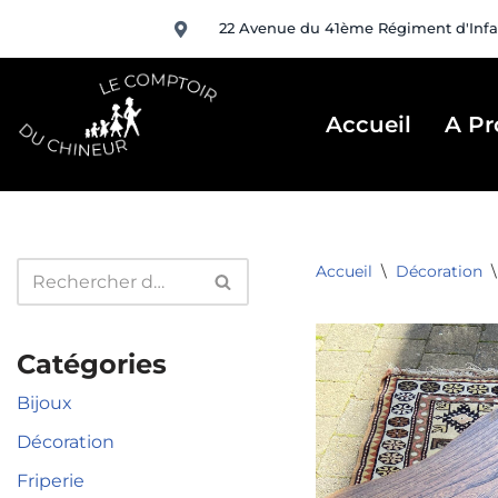
22 Avenue du 41ème Régiment d'Infa
Aller
au
contenu
Accueil
A Pr
Accueil
\
Décoration
\
Catégories
Bijoux
Décoration
Friperie