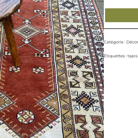
Catégorie :
Décor
Étiquettes :
tapis