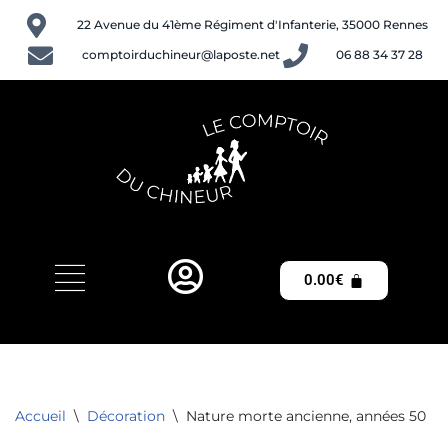
22 Avenue du 41ème Régiment d'Infanterie, 35000 Rennes
Aller
comptoirduchineur@laposte.net
06 88 34 37 28
au
contenu
0.00
€
Accueil
\
Décoration
\
Nature morte ancienne, années 50