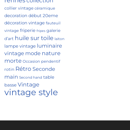
rennes
collection
collier vintage
céramique
decoration
début 20eme
décoration vintage
fauteuil
friperie
galerie
vintage
fripes
huile sur toile
d’art
laiton
luminaire
lampe vintage
nature
vintage
mode
morte
Occasion
pendentif
Rétro
Seconde
rotin
main
table
Second hand
Vintage
basse
vintage style