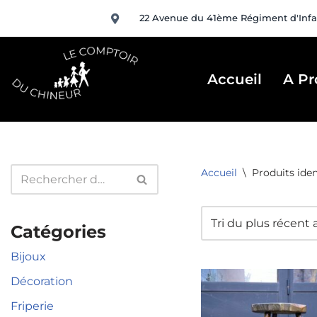
22 Avenue du 41ème Régiment d'Infa
Aller
au
contenu
Accueil
A Pr
Accueil
\
Produits ident
Catégories
Bijoux
Décoration
Friperie