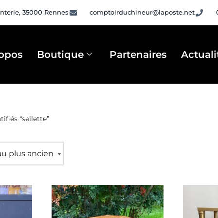
nterie, 35000 Rennes
comptoirduchineur@laposte.net
opos
Boutique
Partenaires
Actuali
ifiés “sellette”