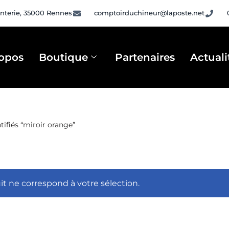
nterie, 35000 Rennes
comptoirduchineur@laposte.net
opos
Boutique
Partenaires
Actuali
tifiés “miroir orange”
t ne correspond à votre sélection.