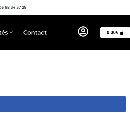
06 88 34 37 28
tés
Contact
0.00
€