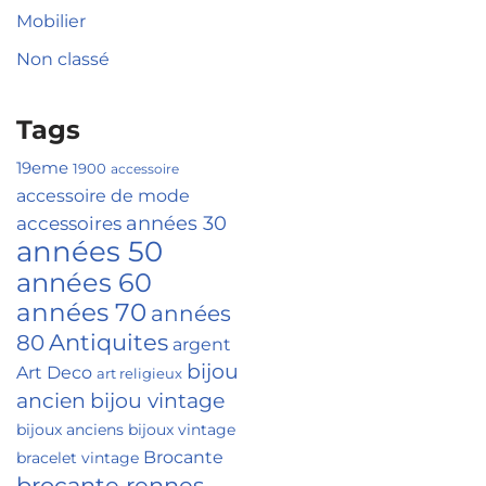
Mobilier
Non classé
Tags
19eme
1900
accessoire
accessoire de mode
accessoires
années 30
années 50
années 60
années 70
années
Antiquites
80
argent
bijou
Art Deco
art religieux
ancien
bijou vintage
bijoux anciens
bijoux vintage
Brocante
bracelet vintage
brocante rennes