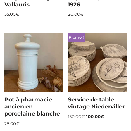
Vallauris
1926
35.00
€
20.00
€
Promo !
Pot à pharmacie
Service de table
ancien en
vintage Niederviller
porcelaine blanche
150.00
€
100.00
€
25.00
€