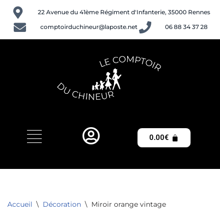
22 Avenue du 41ème Régiment d'Infanterie, 35000 Rennes
Aller
comptoirduchineur@laposte.net
06 88 34 37 28
au
contenu
0.00
€
Accueil
\
Décoration
\
Miroir orange vintage