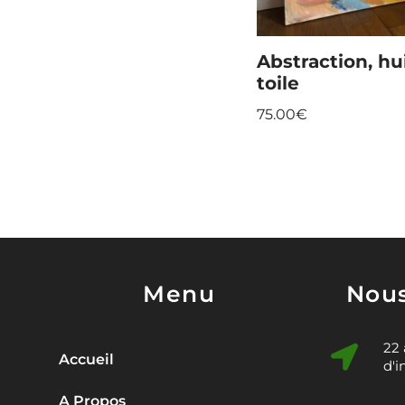
Abstraction, hu
toile
75.00
€
Menu
Nous
22
Accueil
d'i
A Propos