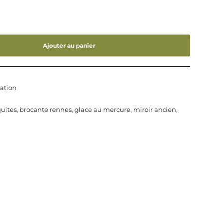
Ajouter au panier
ation
quites
,
brocante rennes
,
glace au mercure
,
miroir ancien
,