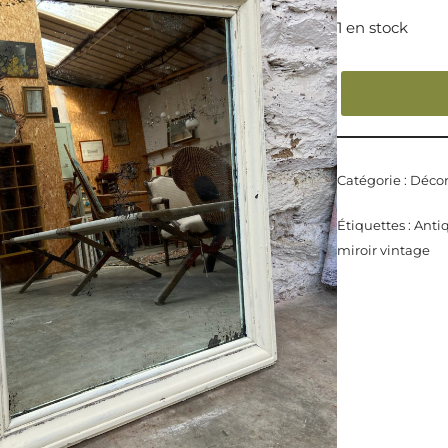
1 en stock
Catégorie :
Décor
Étiquettes :
Anti
miroir vintage