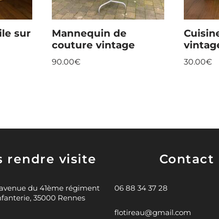
ile sur
Mannequin de
Cuisin
couture vintage
vintag
90.00
€
30.00
€
 rendre visite
Contact
 avenue du 41ème régiment
06 88 34 37 28
nfanterie, 35000 Rennes
flotireau@gmail.com