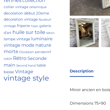
rennes
collection
collier vintage
céramique
decoration
début 20eme
décoration vintage
fauteuil
friperie
galerie
vintage
fripes
huile sur toile
d’art
laiton
luminaire
lampe vintage
nature
vintage
mode
morte
Occasion
pendentif
Rétro
Seconde
rotin
main
table
Second hand
Vintage
Description
basse
vintage style
Miroir ancien en boi
Dimensions 75×90