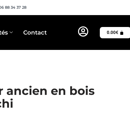
06 88 34 37 28
tés
Contact
0.00
€
r ancien en bois
chi