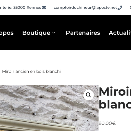
nterie, 35000 Rennes
comptoirduchineur@laposte.net
opos
Boutique
Partenaires
Actuali
Miroir ancien en bois blanchi
Miroi
blan
80.00
€