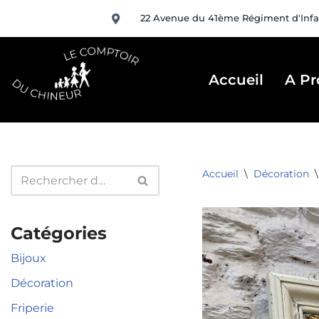
22 Avenue du 41ème Régiment d'Infa
Aller
au
contenu
Accueil
A Pr
Accueil
\
Décoration
\
Catégories
Bijoux
Décoration
Friperie