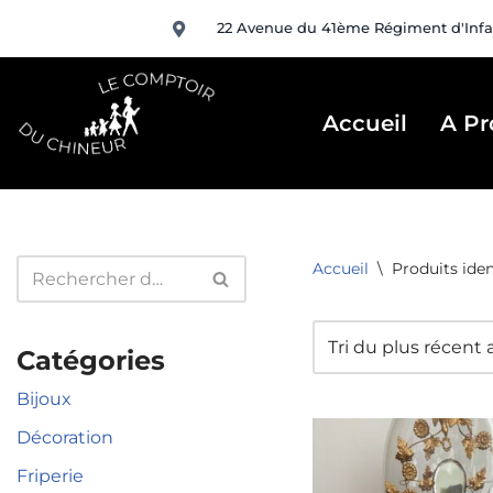
22 Avenue du 41ème Régiment d'Infa
Aller
au
contenu
Accueil
A Pr
Accueil
\
Produits iden
Catégories
Bijoux
Décoration
Friperie