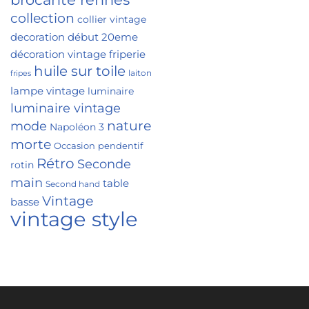
collection
collier vintage
decoration
début 20eme
décoration vintage
friperie
huile sur toile
laiton
fripes
lampe vintage
luminaire
luminaire vintage
nature
mode
Napoléon 3
morte
Occasion
pendentif
Rétro
Seconde
rotin
main
table
Second hand
Vintage
basse
vintage style