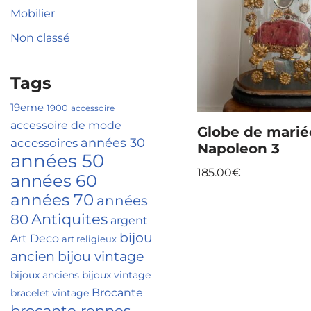
Mobilier
Non classé
Tags
19eme
1900
accessoire
accessoire de mode
Globe de marié
accessoires
années 30
Napoleon 3
années 50
185.00
€
années 60
années 70
années
Antiquites
80
argent
bijou
Art Deco
art religieux
ancien
bijou vintage
bijoux anciens
bijoux vintage
Brocante
bracelet vintage
brocante rennes