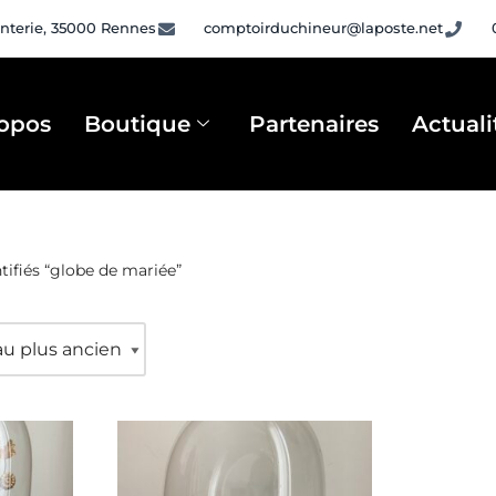
nterie, 35000 Rennes
comptoirduchineur@laposte.net
opos
Boutique
Partenaires
Actuali
tifiés “globe de mariée”