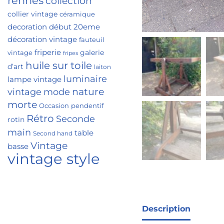
rennes
collection
collier vintage
céramique
decoration
début 20eme
décoration vintage
fauteuil
friperie
galerie
vintage
fripes
huile sur toile
d’art
laiton
luminaire
lampe vintage
nature
vintage
mode
morte
Occasion
pendentif
Rétro
Seconde
rotin
main
table
Second hand
Vintage
basse
vintage style
Description