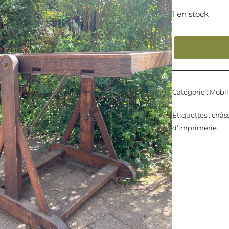
1 en stock
Catégorie :
Mobil
Étiquettes :
châss
d’imprimerie