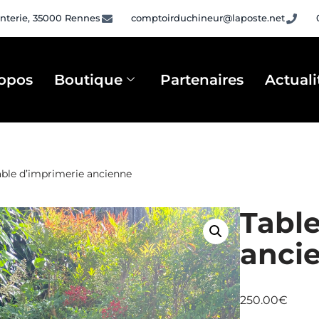
nterie, 35000 Rennes
comptoirduchineur@laposte.net
opos
Boutique
Partenaires
Actuali
able d’imprimerie ancienne
Table
anci
250.00
€