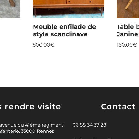
Meuble enfilade de
Table 
style scandinave
Janin
500.00
€
160.00
€
 rendre visite
Contact
 avenue du 41ème régiment
06 88 34 37 28
nfanterie, 35000 Rennes