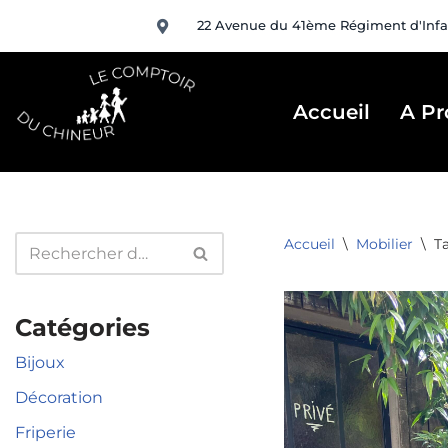
22 Avenue du 41ème Régiment d'Infa
Aller
au
contenu
Accueil
A Pr
Accueil
\
Mobilier
\
T
Catégories
Bijoux
Décoration
Friperie