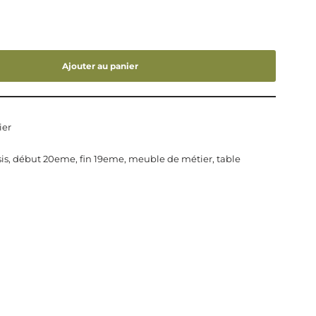
Ajouter au panier
ier
is
,
début 20eme
,
fin 19eme
,
meuble de métier
,
table