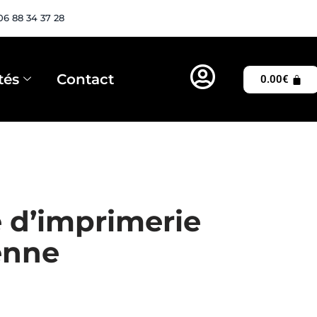
06 88 34 37 28
tés
Contact
0.00
€
 d’imprimerie
enne