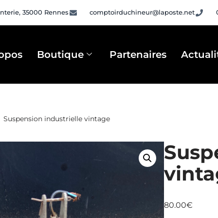
nterie, 35000 Rennes
comptoirduchineur@laposte.net
opos
Boutique
Partenaires
Actuali
Suspension industrielle vintage
Suspe
vint
80.00
€