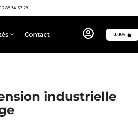
06 88 34 37 28
tés
Contact
0.00
€
nsion industrielle
age