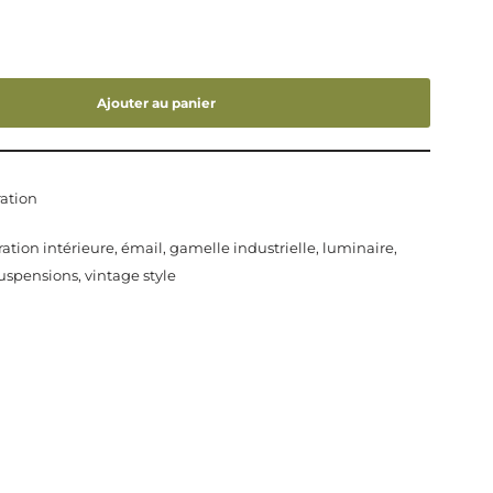
Ajouter au panier
ation
ation intérieure
,
émail
,
gamelle industrielle
,
luminaire
,
uspensions
,
vintage style