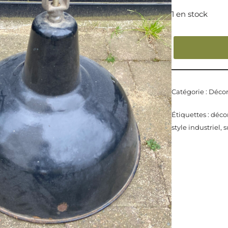
1 en stock
Catégorie :
Décor
Étiquettes :
décor
style industriel
,
s