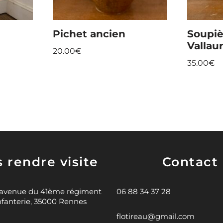
Pichet ancien
Soupiè
Vallaur
20.00
€
35.00
€
 rendre visite
Contact
 avenue du 41ème régiment
06 88 34 37 28
nfanterie, 35000 Rennes
flotireau@gmail.com