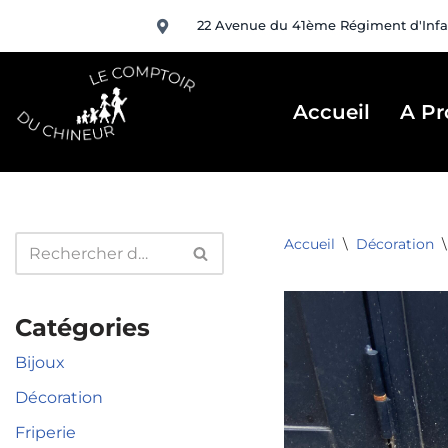
22 Avenue du 41ème Régiment d'Infa
Aller
au
contenu
Accueil
A Pr
Accueil
\
Décoration
\
Catégories
Bijoux
Décoration
Friperie