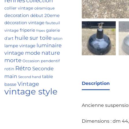
rennes
collection
collier vintage
céramique
decoration
début 20eme
décoration vintage
fauteuil
friperie
galerie
vintage
fripes
huile sur toile
d’art
laiton
luminaire
lampe vintage
nature
vintage
mode
morte
Occasion
pendentif
Rétro
Seconde
rotin
main
table
Second hand
Vintage
Description
basse
vintage style
Ancienne suspension i
Dimensions : dm 44,