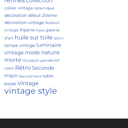
rennes
collection
collier vintage
céramique
decoration
début 20eme
décoration vintage
fauteuil
friperie
galerie
vintage
fripes
huile sur toile
d’art
laiton
luminaire
lampe vintage
nature
vintage
mode
morte
Occasion
pendentif
Rétro
Seconde
rotin
main
table
Second hand
Vintage
basse
vintage style