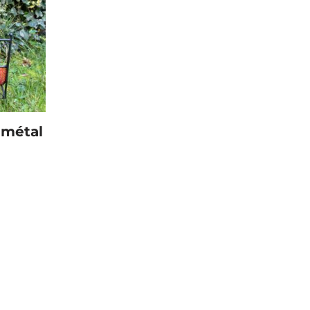
 métal
e