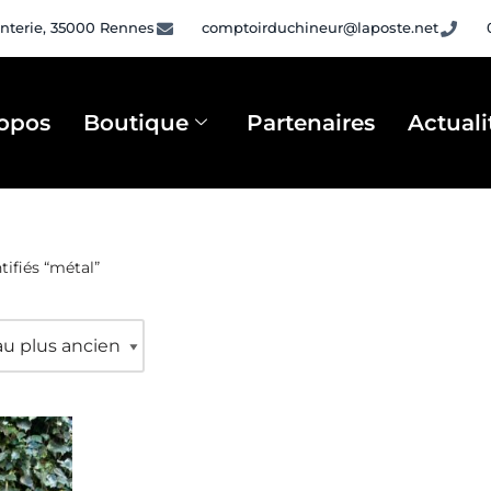
nterie, 35000 Rennes
comptoirduchineur@laposte.net
opos
Boutique
Partenaires
Actuali
tifiés “métal”