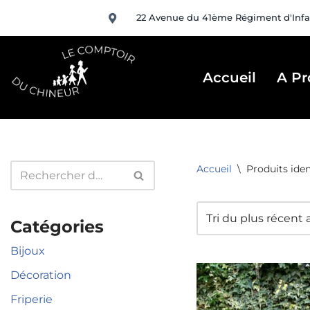
22 Avenue du 41ème Régiment d'Infa
Aller
au
contenu
Accueil
A Pr
Accueil
\
Produits iden
Catégories
Bijoux
Décoration
Friperie