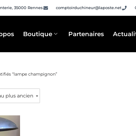
nterie, 35000 Rennes
comptoirduchineur@laposte.net
opos
Boutique
Partenaires
Actuali
ntifiés “lampe champignon”