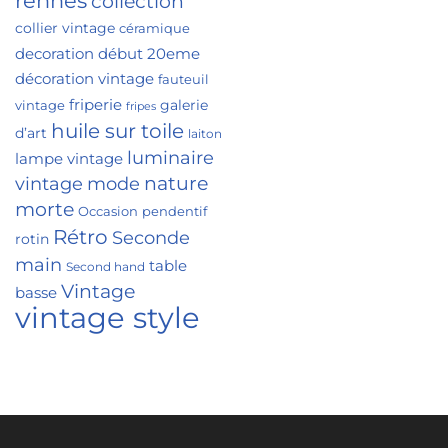
rennes
collection
collier vintage
céramique
decoration
début 20eme
décoration vintage
fauteuil
friperie
galerie
vintage
fripes
huile sur toile
d’art
laiton
luminaire
lampe vintage
nature
vintage
mode
morte
Occasion
pendentif
Rétro
Seconde
rotin
main
table
Second hand
Vintage
basse
vintage style