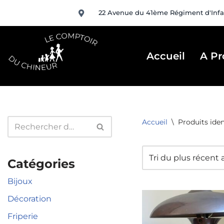
22 Avenue du 41ème Régiment d'Infa
Aller
au
contenu
Accueil
A Pr
Accueil
\
Produits ide
Catégories
Bijoux
Décoration
Friperie