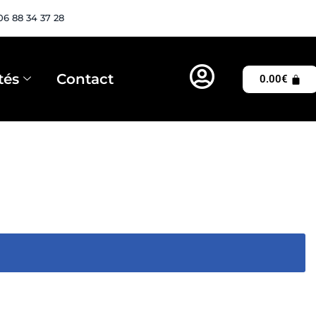
06 88 34 37 28
tés
Contact
0.00
€