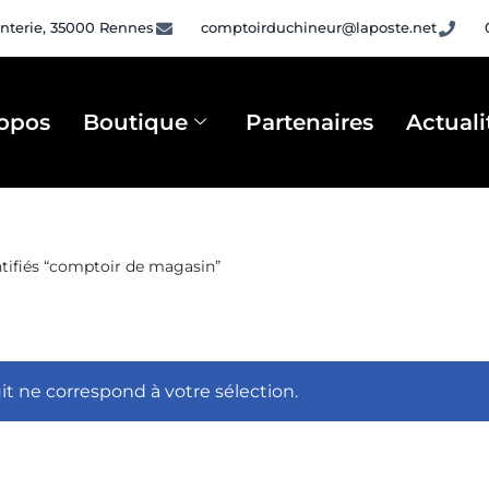
nterie, 35000 Rennes
comptoirduchineur@laposte.net
opos
Boutique
Partenaires
Actuali
ntifiés “comptoir de magasin”
t ne correspond à votre sélection.