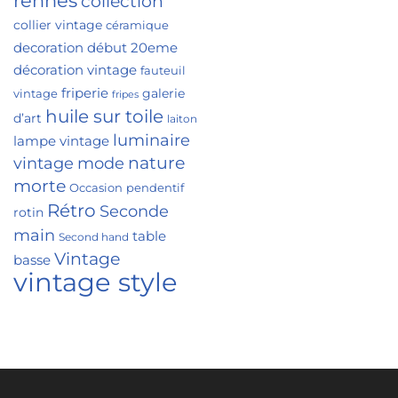
rennes
collection
collier vintage
céramique
decoration
début 20eme
décoration vintage
fauteuil
friperie
galerie
vintage
fripes
huile sur toile
d’art
laiton
luminaire
lampe vintage
nature
vintage
mode
morte
Occasion
pendentif
Rétro
Seconde
rotin
main
table
Second hand
Vintage
basse
vintage style