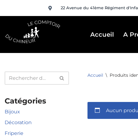
22 Avenue du 41ème Régiment d'Infa
Aller
au
contenu
Accueil
A Pr
Accueil
\
Produits ide
Catégories
Aucun produi
Bijoux
Décoration
Friperie