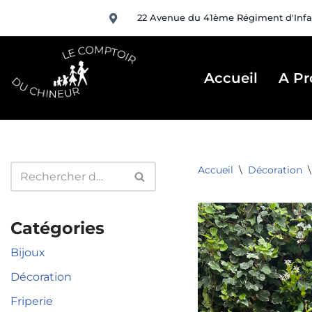
22 Avenue du 41ème Régiment d'Infa
Aller
au
contenu
Accueil
A Pr
Accueil
\
Décoration
\
Catégories
Bijoux
Décoration
Friperie