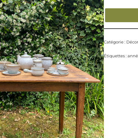
Catégorie :
Décor
Étiquettes :
anné