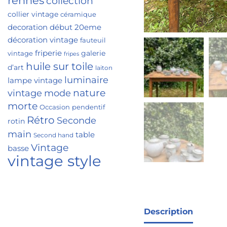
rennes
collection
collier vintage
céramique
decoration
début 20eme
décoration vintage
fauteuil
friperie
galerie
vintage
fripes
huile sur toile
d’art
laiton
luminaire
lampe vintage
nature
vintage
mode
morte
Occasion
pendentif
Rétro
Seconde
rotin
main
table
Second hand
Vintage
basse
vintage style
Description