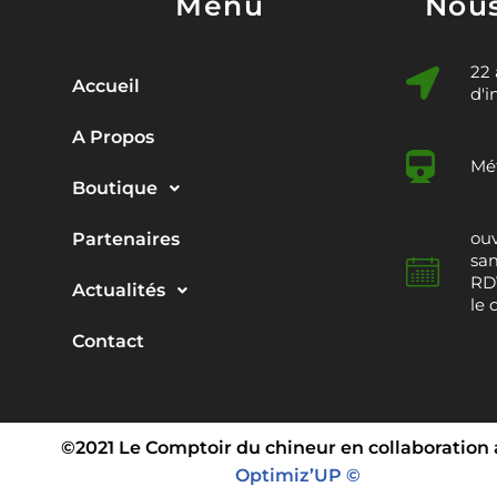
Menu
Nous
22
Accueil
d'i
A Propos
Mét
Boutique
ouv
Partenaires
sam
RDV
Actualités
le 
Contact
©2021 Le Comptoir du chineur en collaboration
Optimiz’UP ©