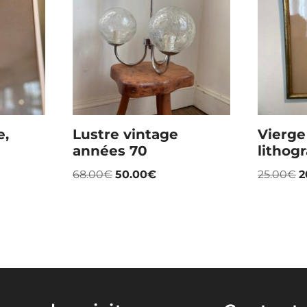
e,
Lustre vintage
Vierge 
années 70
lithog
68.00
€
50.00
€
25.00
€
2