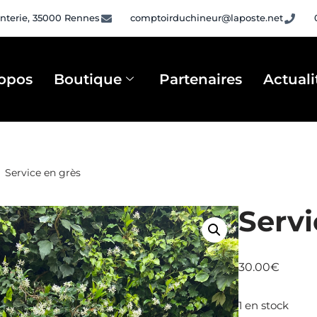
nterie, 35000 Rennes
comptoirduchineur@laposte.net
opos
Boutique
Partenaires
Actuali
Service en grès
Servi
30.00
€
1 en stock