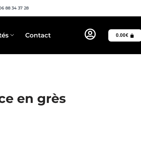
06 88 34 37 28
tés
Contact
0.00
€
ce en grès