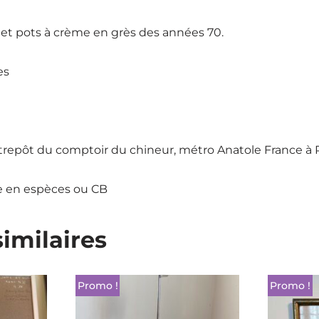
 et pots à crème en grès des années 70.
es
ntrepôt du comptoir du chineur, métro Anatole France à
e en espèces ou CB
similaires
Promo !
Promo !