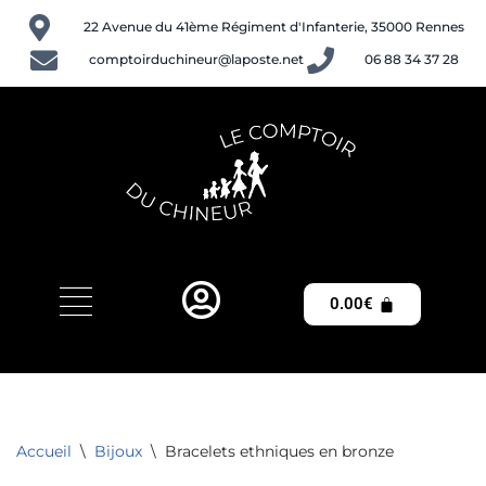
22 Avenue du 41ème Régiment d'Infanterie, 35000 Rennes
Aller
comptoirduchineur@laposte.net
06 88 34 37 28
au
contenu
0.00
€
Accueil
\
Bijoux
\
Bracelets ethniques en bronze