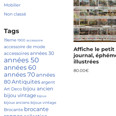
Mobilier
Non classé
Tags
19eme
1900
accessoire
accessoire de mode
Affiche le petit
accessoires
années 30
journal, éphém
années 50
illustrées
années 60
80.00
€
années 70
années
Antiquites
80
argent
bijou ancien
Art Deco
bijou vintage
bijoux
bijoux anciens
bijoux vintage
brocante
Brocante