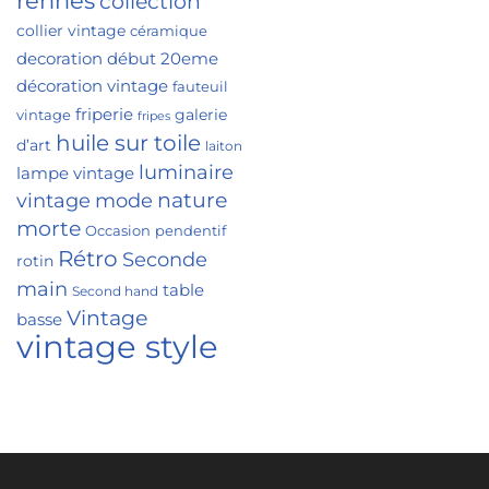
rennes
collection
collier vintage
céramique
decoration
début 20eme
décoration vintage
fauteuil
friperie
galerie
vintage
fripes
huile sur toile
d’art
laiton
luminaire
lampe vintage
nature
vintage
mode
morte
Occasion
pendentif
Rétro
Seconde
rotin
main
table
Second hand
Vintage
basse
vintage style