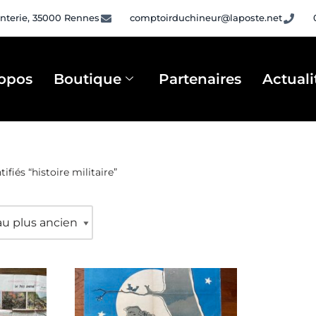
nterie, 35000 Rennes
comptoirduchineur@laposte.net
opos
Boutique
Partenaires
Actuali
ifiés “histoire militaire”