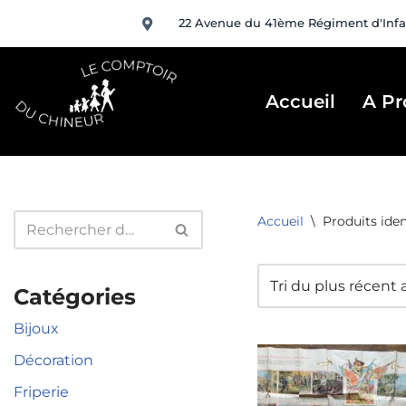
22 Avenue du 41ème Régiment d'Infa
Aller
au
contenu
Accueil
A Pr
Accueil
\
Produits ident
Catégories
Bijoux
Décoration
Friperie