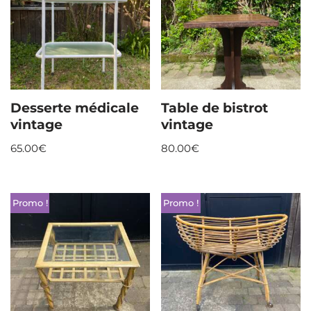
Desserte médicale
Table de bistrot
vintage
vintage
65.00
€
80.00
€
Promo !
Promo !