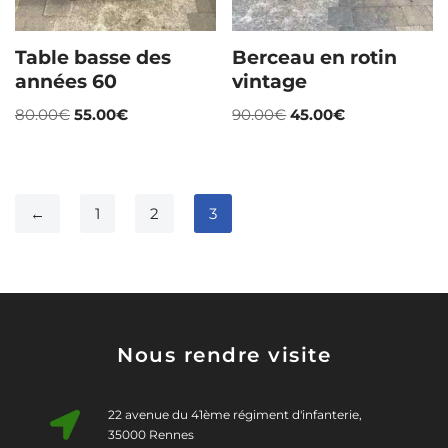
Table basse des
Berceau en rotin
années 60
vintage
80.00
€
55.00
€
90.00
€
45.00
€
←
1
2
3
Nous rendre visite
22 avenue du 41ème régiment d'infanterie,
35000 Rennes