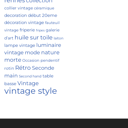
rennes
collection
collier vintage
céramique
decoration
début 20eme
décoration vintage
fauteuil
friperie
galerie
vintage
fripes
huile sur toile
d’art
laiton
luminaire
lampe vintage
nature
vintage
mode
morte
Occasion
pendentif
Rétro
Seconde
rotin
main
table
Second hand
Vintage
basse
vintage style