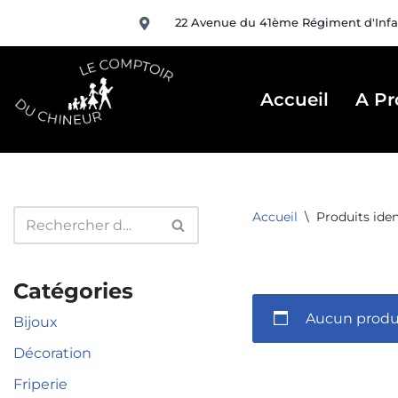
22 Avenue du 41ème Régiment d'Infa
Aller
au
contenu
Accueil
A Pr
Accueil
\
Produits iden
Catégories
Aucun produi
Bijoux
Décoration
Friperie