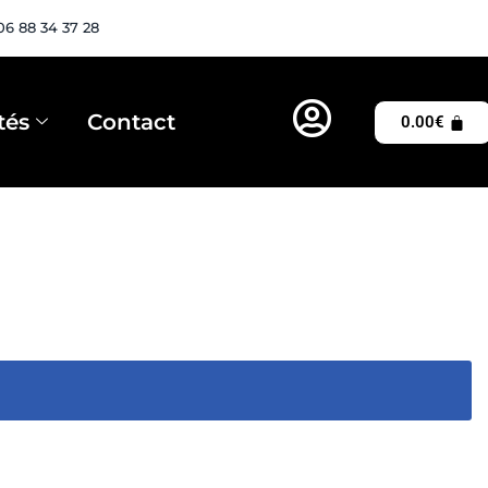
06 88 34 37 28
tés
Contact
0.00
€