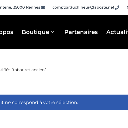
nterie, 35000 Rennes
comptoirduchineur@laposte.net
opos
Boutique
Partenaires
Actuali
tifiés “tabouret ancien”
t ne correspond à votre sélection.