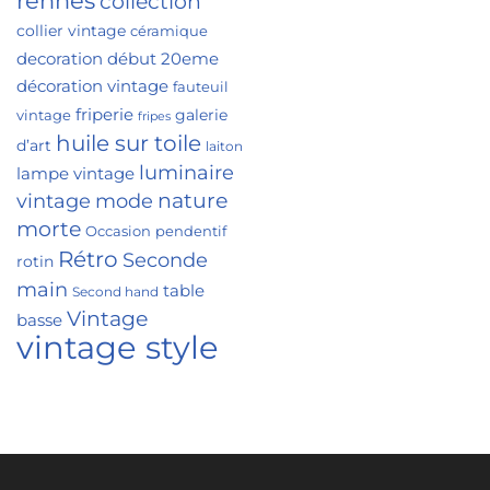
rennes
collection
collier vintage
céramique
decoration
début 20eme
décoration vintage
fauteuil
friperie
galerie
vintage
fripes
huile sur toile
d’art
laiton
luminaire
lampe vintage
nature
vintage
mode
morte
Occasion
pendentif
Rétro
Seconde
rotin
main
table
Second hand
Vintage
basse
vintage style