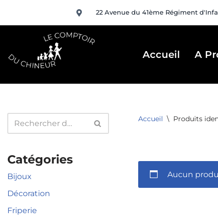
22 Avenue du 41ème Régiment d'Infa
Aller
au
contenu
Accueil
A Pr
Accueil
\
Produits iden
Catégories
Aucun produi
Bijoux
Décoration
Friperie