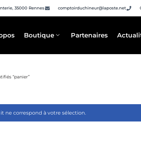
nterie, 35000 Rennes
comptoirduchineur@laposte.net
opos
Boutique
Partenaires
Actuali
tifiés “panier”
t ne correspond à votre sélection.