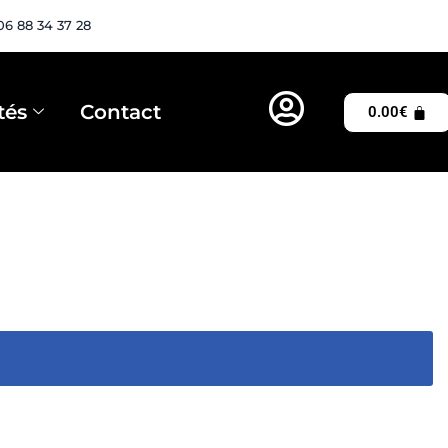
06 88 34 37 28
tés
Contact
0.00
€