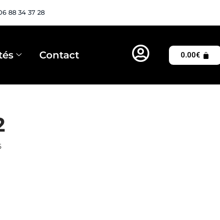
06 88 34 37 28
tés
Contact
0.00
€
2
5