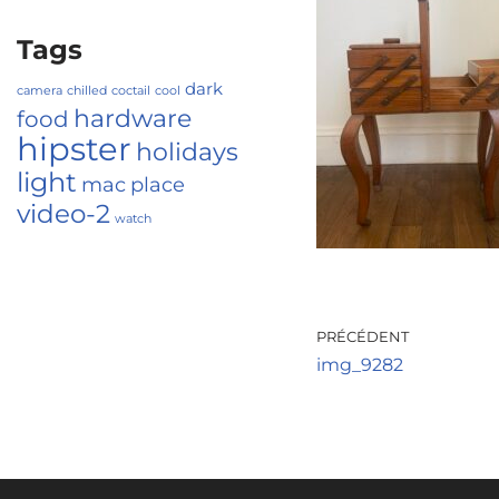
Tags
dark
camera
chilled
coctail
cool
hardware
food
hipster
holidays
light
mac
place
video-2
watch
PRÉCÉDENT
img_9282