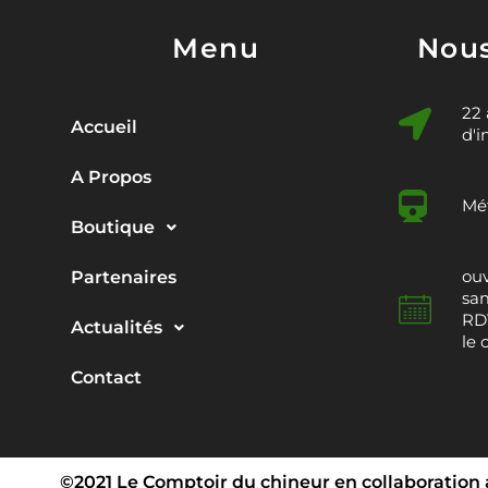
Menu
Nous
22
Accueil
d'i
A Propos
Mét
Boutique
ouv
Partenaires
sam
RDV
Actualités
le 
Contact
©2021 Le Comptoir du chineur en collaboration