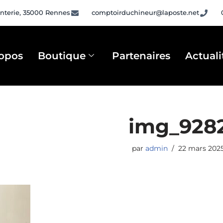
nterie, 35000 Rennes
comptoirduchineur@laposte.net
opos
Boutique
Partenaires
Actuali
img_928
par
admin
22 mars 202