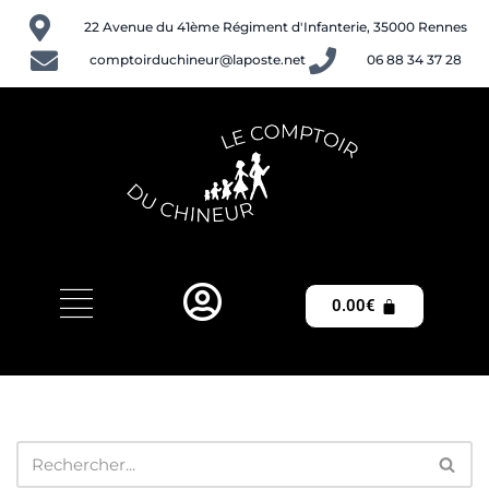
22 Avenue du 41ème Régiment d'Infanterie, 35000 Rennes
Aller
comptoirduchineur@laposte.net
06 88 34 37 28
au
contenu
0.00
€