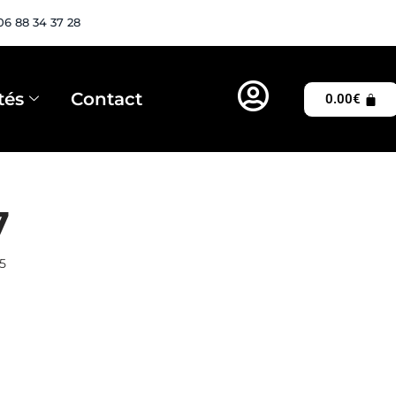
06 88 34 37 28
tés
Contact
0.00
€
7
25