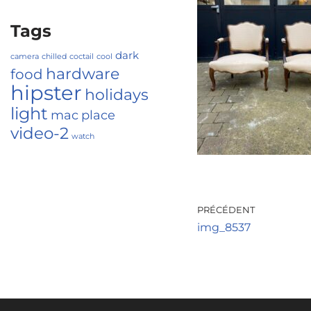
Tags
dark
camera
chilled
coctail
cool
hardware
food
hipster
holidays
light
mac
place
video-2
watch
PRÉCÉDENT
img_8537