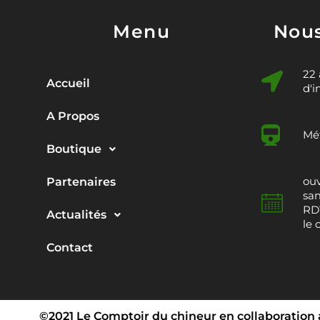
Menu
Nous
22
Accueil
d'i
A Propos
Mét
Boutique
ouv
Partenaires
sam
RDV
Actualités
le 
Contact
©2021 Le Comptoir du chineur en collaboration