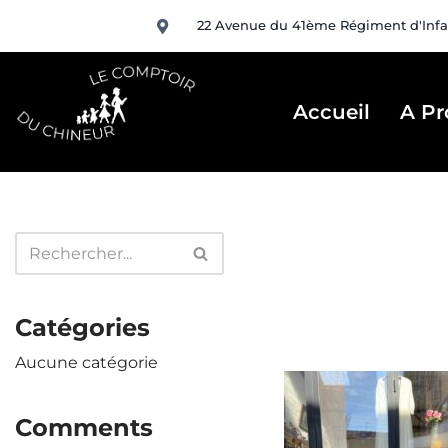
22 Avenue du 41ème Régiment d'Infa
Aller
au
contenu
Accueil
A Pr
Catégories
Aucune catégorie
Comments