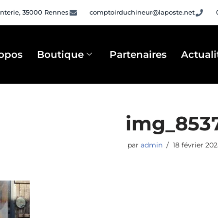
nterie, 35000 Rennes
comptoirduchineur@laposte.net
opos
Boutique
Partenaires
Actuali
img_853
par
admin
18 février 20