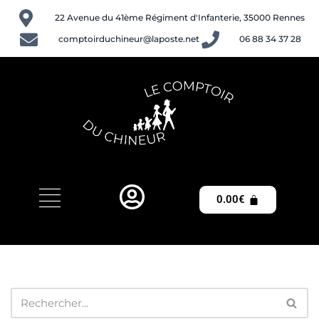
22 Avenue du 41ème Régiment d'Infanterie, 35000 Rennes
Aller
comptoirduchineur@laposte.net
06 88 34 37 28
au
contenu
0.00
€