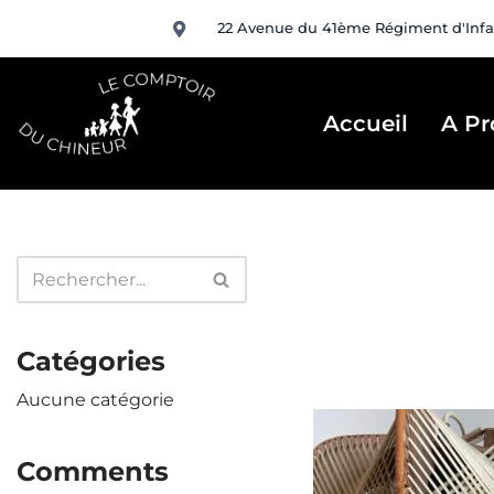
22 Avenue du 41ème Régiment d'Infa
Aller
au
contenu
Accueil
A Pr
Catégories
Aucune catégorie
Comments