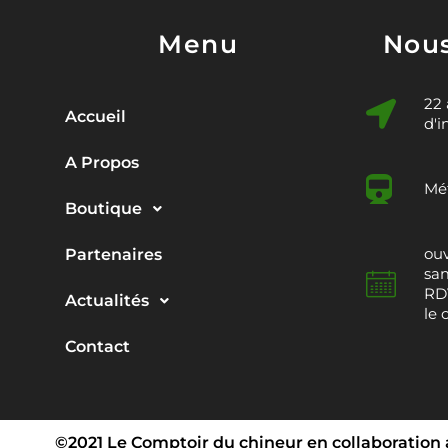
Menu
Nous
22
Accueil
d'i
A Propos
Mét
Boutique
ouv
Partenaires
sam
RDV
Actualités
le 
Contact
©2021 Le Comptoir du chineur en collaboration