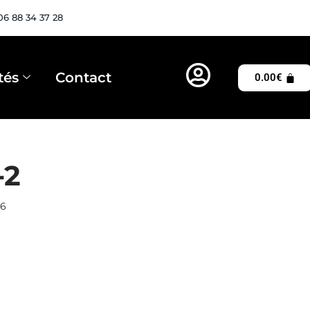
06 88 34 37 28
tés
Contact
0.00
€
-2
26