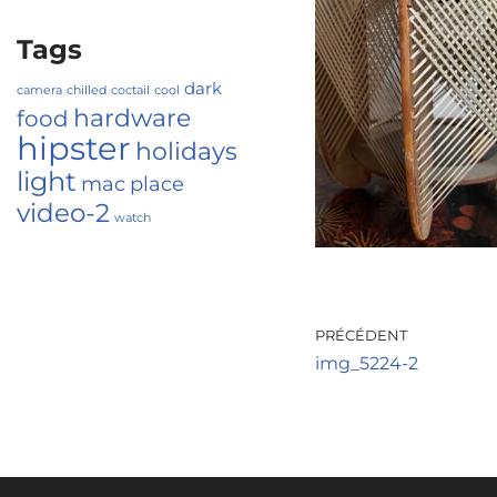
Tags
dark
camera
chilled
coctail
cool
hardware
food
hipster
holidays
light
mac
place
video-2
watch
PRÉCÉDENT
img_5224-2