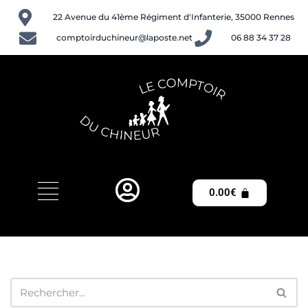
22 Avenue du 41ème Régiment d'Infanterie, 35000 Rennes
Aller
comptoirduchineur@laposte.net
06 88 34 37 28
au
contenu
0.00
€