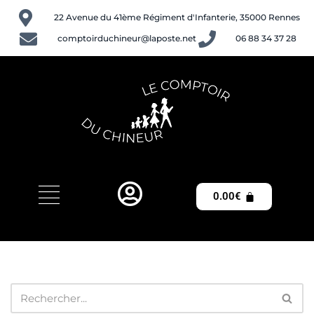
22 Avenue du 41ème Régiment d'Infanterie, 35000 Rennes
Aller
comptoirduchineur@laposte.net
06 88 34 37 28
au
contenu
0.00
€