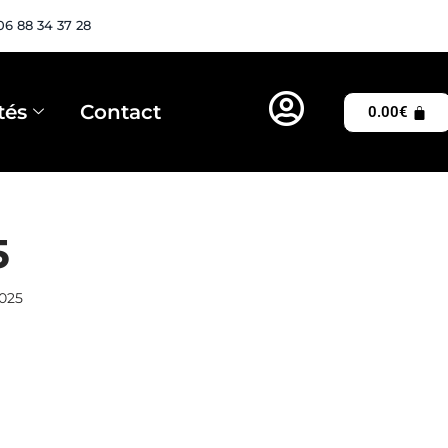
06 88 34 37 28
tés
Contact
0.00
€
5
025