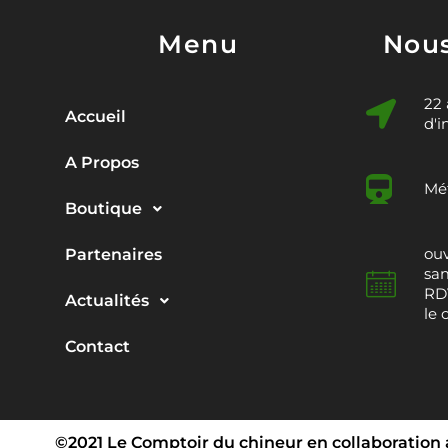
Menu
Nous
22
Accueil
d'i
A Propos
Mét
Boutique
ouv
Partenaires
sam
RDV
Actualités
le 
Contact
©2021 Le Comptoir du chineur en collaboration