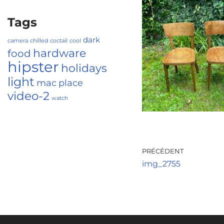
Tags
dark
camera
chilled
coctail
cool
hardware
food
hipster
holidays
light
mac
place
video-2
watch
PRÉCÉDENT
img_2755