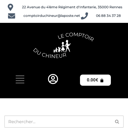
22 Avenue du 41ème Régiment d'Infanterie, 35000 Rennes
Aller
comptoirduchineur@laposte.net
06 88 34 37 28
au
contenu
0.00
€