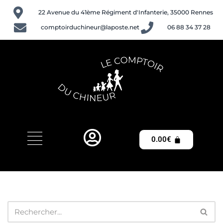
22 Avenue du 41ème Régiment d'Infanterie, 35000 Rennes
Aller
comptoirduchineur@laposte.net
06 88 34 37 28
au
contenu
0.00
€