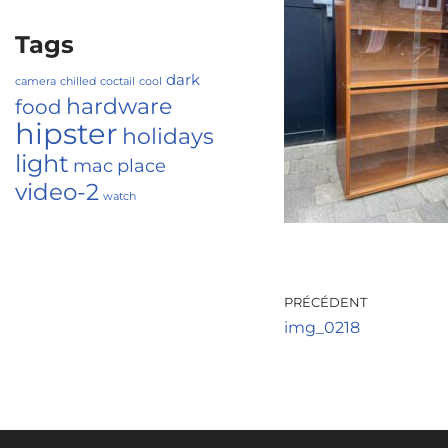
Tags
dark
camera
chilled
coctail
cool
hardware
food
hipster
holidays
light
mac
place
video-2
watch
PRÉCÉDENT
img_0218