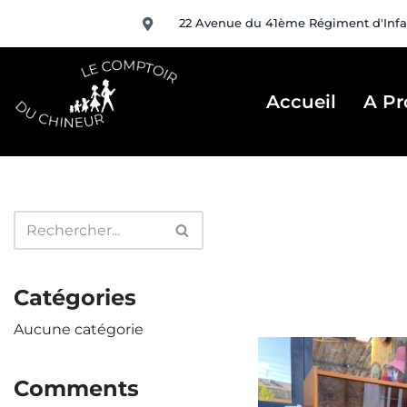
22 Avenue du 41ème Régiment d'Infa
Aller
au
contenu
Accueil
A Pr
Catégories
Aucune catégorie
Comments