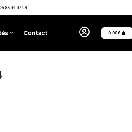
06 88 34 37 28
tés
Contact
0.00
€
8