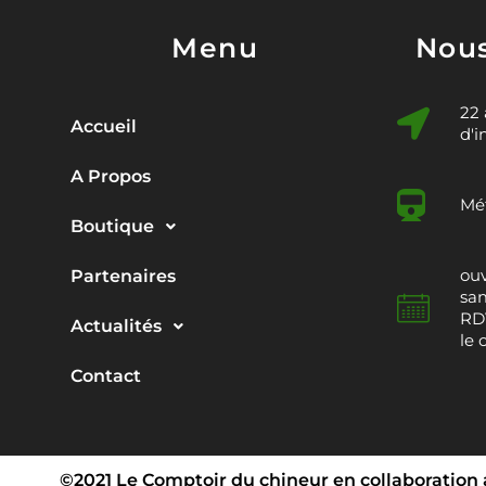
Menu
Nous
22
Accueil
d'i
A Propos
Mét
Boutique
ouv
Partenaires
sam
RDV
Actualités
le 
Contact
©2021 Le Comptoir du chineur en collaboration