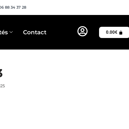
06 88 34 37 28
tés
Contact
0.00
€
3
025