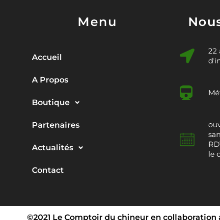
Menu
Nous
22
Accueil
d'i
A Propos
Mét
Boutique
ouv
Partenaires
sam
RDV
Actualités
le 
Contact
©2021 Le Comptoir du chineur en collaboration