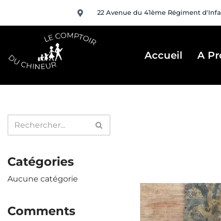
22 Avenue du 41ème Régiment d'Infa
Aller
au
contenu
Accueil
A Pr
Catégories
Aucune catégorie
Comments