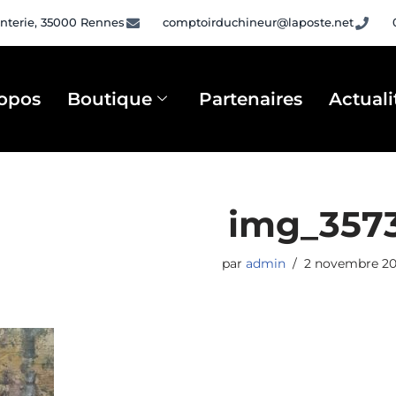
nterie, 35000 Rennes
comptoirduchineur@laposte.net
opos
Boutique
Partenaires
Actuali
img_357
par
admin
2 novembre 2