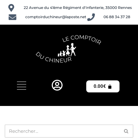
22 Avenue du 41ème Régiment d'Infanterie, 35000 Rennes
Aller
comptoirduchineur@laposte.net
06 88 34 37 28
au
contenu
0.00
€