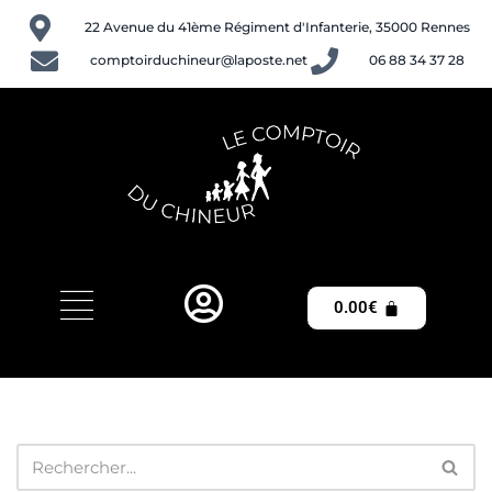
22 Avenue du 41ème Régiment d'Infanterie, 35000 Rennes
Aller
comptoirduchineur@laposte.net
06 88 34 37 28
au
contenu
0.00
€