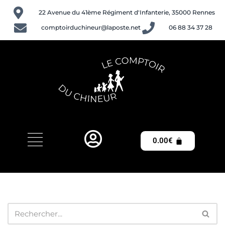
22 Avenue du 41ème Régiment d'Infanterie, 35000 Rennes
Aller
comptoirduchineur@laposte.net
06 88 34 37 28
au
contenu
0.00
€