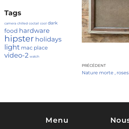
Tags
dark
camera
chilled
coctail
cool
hardware
food
hipster
holidays
light
mac
place
video-2
watch
PRÉCÉDENT
Nature morte , roses j
Menu
Nous