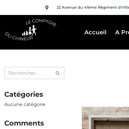
22 Avenue du 41ème Régiment d'Infa
Aller
au
contenu
Accueil
A Pr
Catégories
Aucune catégorie
Comments