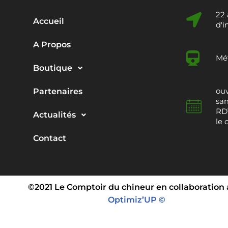
22
Accueil
d'i
A Propos
Mét
Boutique
ouv
Partenaires
sam
RDV
Actualités
le 
Contact
©2021 Le Comptoir du chineur en collaboration
Optimiz’UP ©