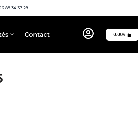
06 88 34 37 28
tés
Contact
0.00
€
5