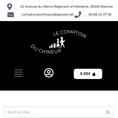
22 Avenue du 41ème Régiment d'Infanterie, 35000 Rennes
Aller
comptoirduchineur@laposte.net
06 88 34 37 28
au
contenu
0.00
€