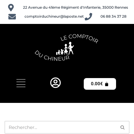
22 Avenue du 41ème Régiment d'Infanterie, 35000 Rennes
Aller
comptoirduchineur@laposte.net
06 88 34 37 28
au
contenu
0.00
€