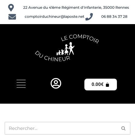
22 Avenue du 41ème Régiment d'Infanterie, 35000 Rennes
Aller
comptoirduchineur@laposte.net
06 88 34 37 28
au
contenu
0.00
€