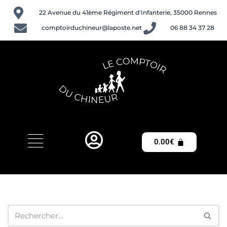
22 Avenue du 41ème Régiment d'Infanterie, 35000 Rennes
Aller
comptoirduchineur@laposte.net
06 88 34 37 28
au
contenu
0.00
€