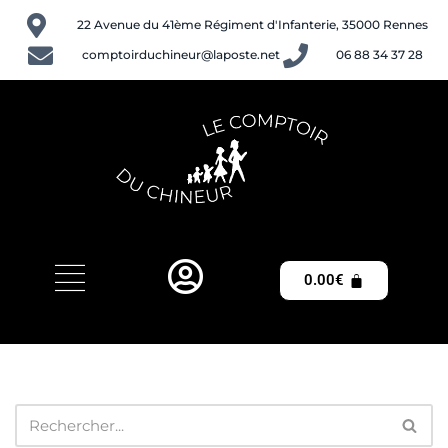
22 Avenue du 41ème Régiment d'Infanterie, 35000 Rennes
Aller
comptoirduchineur@laposte.net
06 88 34 37 28
au
contenu
0.00
€