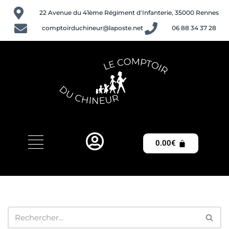
22 Avenue du 41ème Régiment d'Infanterie, 35000 Rennes
Aller
comptoirduchineur@laposte.net
06 88 34 37 28
au
contenu
0.00
€