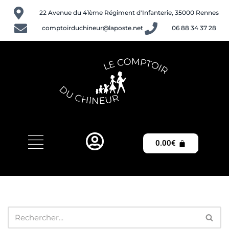
22 Avenue du 41ème Régiment d'Infanterie, 35000 Rennes
Aller
comptoirduchineur@laposte.net
06 88 34 37 28
au
contenu
0.00
€