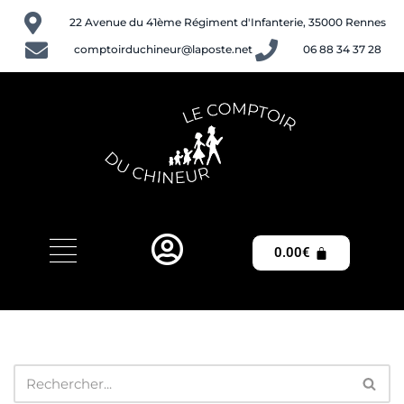
22 Avenue du 41ème Régiment d'Infanterie, 35000 Rennes
Aller
comptoirduchineur@laposte.net
06 88 34 37 28
au
contenu
0.00
€