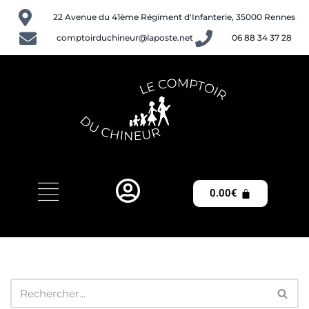
22 Avenue du 41ème Régiment d'Infanterie, 35000 Rennes
Aller
comptoirduchineur@laposte.net
06 88 34 37 28
au
contenu
0.00
€