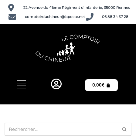
22 Avenue du 41ème Régiment d'Infanterie, 35000 Rennes
Aller
comptoirduchineur@laposte.net
06 88 34 37 28
au
contenu
0.00
€