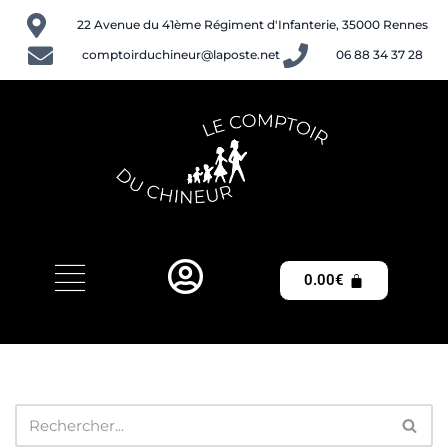
22 Avenue du 41ème Régiment d'Infanterie, 35000 Rennes
Aller
comptoirduchineur@laposte.net
06 88 34 37 28
au
contenu
0.00
€