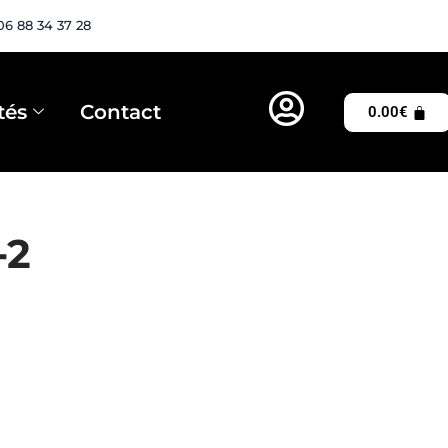
06 88 34 37 28
tés
Contact
0.00
€
-2