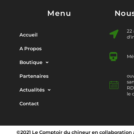
Menu
Nous
22
Accueil
d'i
A Propos
Mét
Boutique
ouv
Partenaires
sam
RDV
Actualités
le 
Contact
©2021 Le Comptoir du chineur en collaboration