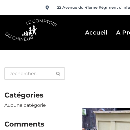
22 Avenue du 41ème Régiment d'Infa
Aller
au
contenu
Accueil
A Pr
Catégories
Aucune catégorie
Comments